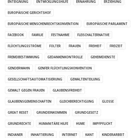
ENTEIGNUNG
ENTWICKLUNGSHILFE
ERNÄHRUNG
ERZIEHUNG
EUROPÄISCHE GERICHTSHOF
EUROPÄISCHE MENSCHENRECHTSKONVENTION
EUROPÄISCHE PARLAMENT
FACEBOOK
FAMILIE
FESTNAHME
FLEISCHALTERNATIVE
FLÜCHTLINGSSTRÖME
FOLTER
FRAUEN
FREIHEIT
FREIZEIT
FREMDBESTIMMUNG
GEDANKENKONTROLLE
GEHEIMDIENSTE
GENDERWAHN
GENFER FLÜCHTLINGSKONVENTION
GESELLSCHAFTSAUTOMATISIERUNG
GEWALTENTEILUNG
GEWALT GEGEN FRAUEN
GLAUBENSFREIHEIT
GLAUBENSGEMEINSCHAFTEN
GLEICHBERECHTIGUNG
GLOSSE
GREAT RESET
GRUNDEINKOMMEN
GRUNDGESETZ
GRUNDRECHTE
HUMANITÄRE HILFE
HUME
IMPFPFLICHT
INDIANER
INHAFTIERUNG
INTERNET
KANT
KINDERARBEIT