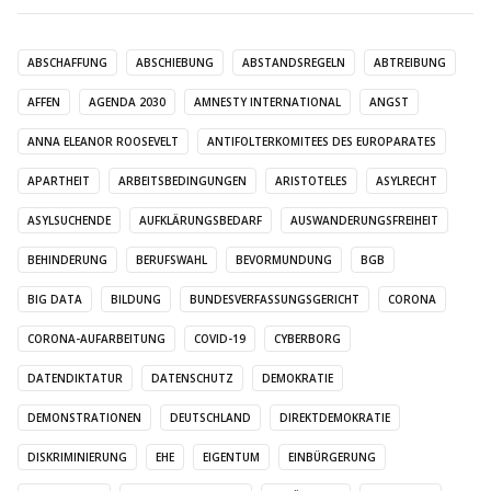
ABSCHAFFUNG
ABSCHIEBUNG
ABSTANDSREGELN
ABTREIBUNG
AFFEN
AGENDA 2030
AMNESTY INTERNATIONAL
ANGST
ANNA ELEANOR ROOSEVELT
ANTIFOLTERKOMITEES DES EUROPARATES
APARTHEIT
ARBEITSBEDINGUNGEN
ARISTOTELES
ASYLRECHT
ASYLSUCHENDE
AUFKLÄRUNGSBEDARF
AUSWANDERUNGSFREIHEIT
BEHINDERUNG
BERUFSWAHL
BEVORMUNDUNG
BGB
BIG DATA
BILDUNG
BUNDESVERFASSUNGSGERICHT
CORONA
CORONA-AUFARBEITUNG
COVID-19
CYBERBORG
DATENDIKTATUR
DATENSCHUTZ
DEMOKRATIE
DEMONSTRATIONEN
DEUTSCHLAND
DIREKTDEMOKRATIE
DISKRIMINIERUNG
EHE
EIGENTUM
EINBÜRGERUNG