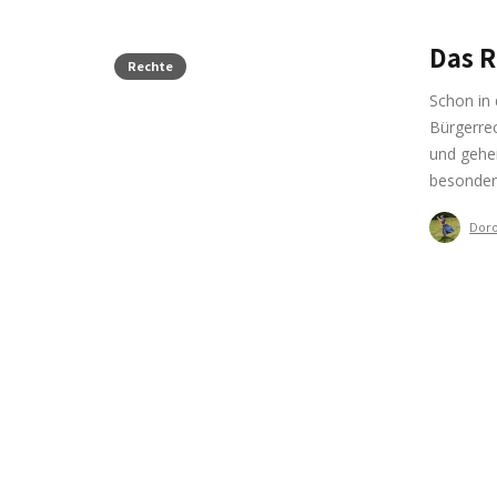
Das R
Rechte
Schon in 
Bürgerrec
und gehei
besonder
Doro