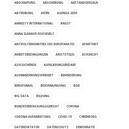
ABSCHAFFUNG
ABSCHIEBUNG
ABSTANDSREGELN
ABTREIBUNG
AFFEN
AGENDA 2030
AMNESTY INTERNATIONAL
ANGST
ANNA ELEANOR ROOSEVELT
ANTIFOLTERKOMITEES DES EUROPARATES
APARTHEIT
ARBEITSBEDINGUNGEN
ARISTOTELES
ASYLRECHT
ASYLSUCHENDE
AUFKLÄRUNGSBEDARF
AUSWANDERUNGSFREIHEIT
BEHINDERUNG
BERUFSWAHL
BEVORMUNDUNG
BGB
BIG DATA
BILDUNG
BUNDESVERFASSUNGSGERICHT
CORONA
CORONA-AUFARBEITUNG
COVID-19
CYBERBORG
DATENDIKTATUR
DATENSCHUTZ
DEMOKRATIE